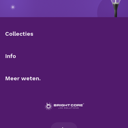
Collecties
Downlighters
Info
Led panelen
Over Brightcore
Meer weten.
Noodverlichting
Partner worden
Contact
Plafond- en wandarmaturen
Duurzaamheid
Kennisbank
Buitenverlichting