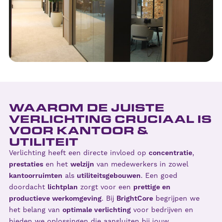
WAAROM DE JUISTE
VERLICHTING CRUCIAAL IS
VOOR KANTOOR &
UTILITEIT
Verlichting heeft een directe invloed op
concentratie
,
prestaties
en het
welzijn
van medewerkers in zowel
kantoorruimten
als
utiliteitsgebouwen
. Een goed
doordacht
lichtplan
zorgt voor een
prettige en
productieve werkomgeving
. Bij
BrightCore
begrijpen we
het belang van
optimale verlichting
voor bedrijven en
bieden we oplossingen die aansluiten bij jouw