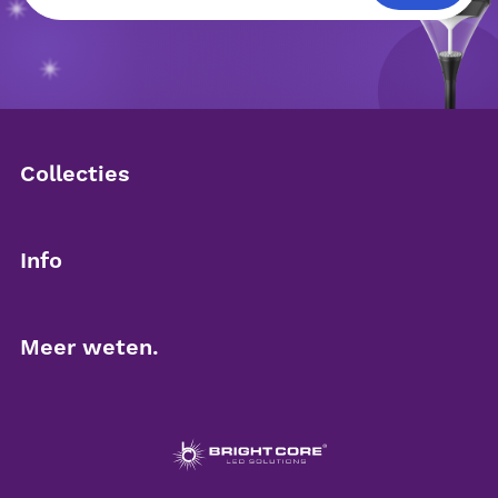
Collecties
Downlighters
Info
Led panelen
Over Brightcore
Meer weten.
Noodverlichting
Partner worden
Contact
Plafond- en wandarmaturen
Duurzaamheid
Kennisbank