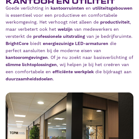
KANTOOR EN UTILITEIT
Goede verlichting in
kantoorruimten
en
utiliteitsgebouwen
is essentieel voor een productieve en comfortabele
werkomgeving. Het verhoogt niet alleen de
productiviteit
,
maar verbetert ook het
welzijn
van medewerkers en
versterkt de
professionele uitstraling
van je bedrijfsruimte.
BrightCore
biedt
energiezuinige LED-armaturen
die
perfect aansluiten bij de moderne eisen van
kantooromgevingen
. Of je nu zoekt naar basisverlichting of
slimme lichtoplossingen
, wij helpen je bij het creëren van
een comfortabele en
efficiënte werkplek
die bijdraagt aan
duurzaamheidsdoelen
.