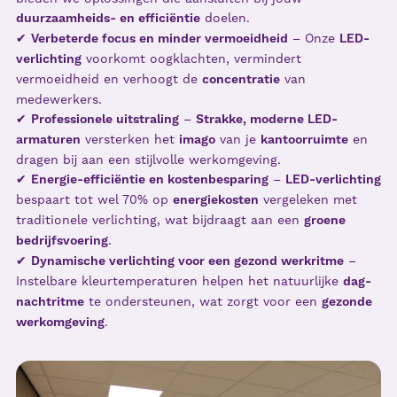
duurzaamheids- en efficiëntie
doelen.
✔
Verbeterde focus en minder vermoeidheid
– Onze
LED-
verlichting
voorkomt oogklachten, vermindert
vermoeidheid en verhoogt de
concentratie
van
medewerkers.
✔
Professionele uitstraling
–
Strakke, moderne LED-
armaturen
versterken het
imago
van je
kantoorruimte
en
dragen bij aan een stijlvolle werkomgeving.
✔
Energie-efficiëntie en kostenbesparing
–
LED-verlichting
bespaart tot wel 70% op
energiekosten
vergeleken met
traditionele verlichting, wat bijdraagt aan een
groene
bedrijfsvoering
.
✔
Dynamische verlichting voor een gezond werkritme
–
Instelbare kleurtemperaturen helpen het natuurlijke
dag-
nachtritme
te ondersteunen, wat zorgt voor een
gezonde
werkomgeving
.