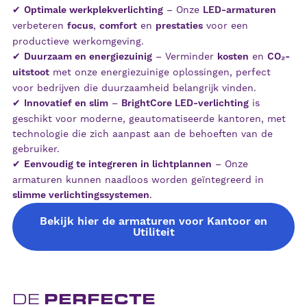
✔
Optimale werkplekverlichting
– Onze
LED-armaturen
verbeteren
focus
,
comfort
en
prestaties
voor een
productieve werkomgeving.
✔
Duurzaam en energiezuinig
– Verminder
kosten
en
CO₂-
uitstoot
met onze energiezuinige oplossingen, perfect
voor bedrijven die duurzaamheid belangrijk vinden.
✔
Innovatief en slim
–
BrightCore LED-verlichting
is
geschikt voor moderne, geautomatiseerde kantoren, met
technologie die zich aanpast aan de behoeften van de
gebruiker.
✔
Eenvoudig te integreren in lichtplannen
– Onze
armaturen kunnen naadloos worden geïntegreerd in
slimme verlichtingssystemen
.
Bekijk hier de armaturen voor Kantoor en
Utiliteit
PERFECTE
DE