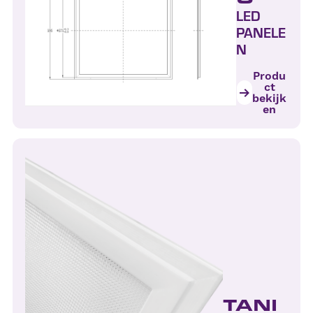
LED
PANELE
N
Produ
ct
bekijk
en
TANI