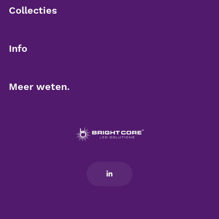
Collecties
Downlighters
Info
Led panelen
Over Brightcore
Meer weten.
Noodverlichting
Partner worden
Contact
Plafond- en wandarmaturen
Duurzaamheid
Kennisbank
Buitenverlichting
info@brightcore.nl
Floodlights