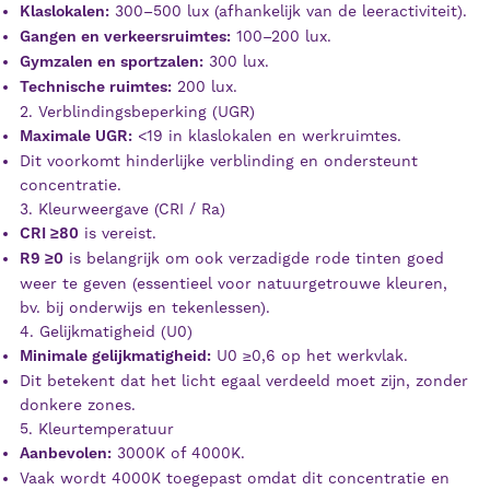
Klaslokalen:
300–500 lux (afhankelijk van de leeractiviteit).
Gangen en verkeersruimtes:
100–200 lux.
Gymzalen en sportzalen:
300 lux.
Technische ruimtes:
200 lux.
2. Verblindingsbeperking (UGR)
Maximale UGR:
<19 in klaslokalen en werkruimtes.
Dit voorkomt hinderlijke verblinding en ondersteunt
concentratie.
3. Kleurweergave (CRI / Ra)
CRI ≥80
is vereist.
R9 ≥0
is belangrijk om ook verzadigde rode tinten goed
weer te geven (essentieel voor natuurgetrouwe kleuren,
bv. bij onderwijs en tekenlessen).
4. Gelijkmatigheid (U0)
Minimale gelijkmatigheid:
U0 ≥0,6 op het werkvlak.
Dit betekent dat het licht egaal verdeeld moet zijn, zonder
donkere zones.
5. Kleurtemperatuur
Aanbevolen:
3000K of 4000K.
Vaak wordt 4000K toegepast omdat dit concentratie en