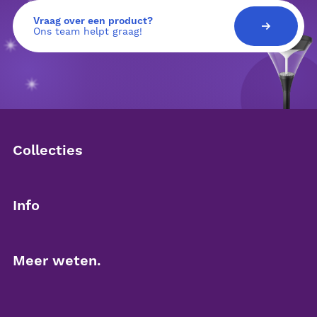
Vraag over een product?
Ons team helpt graag!
Collecties
Downlighters
Info
Led panelen
Over Brightcore
Meer weten.
Noodverlichting
Partner worden
Contact