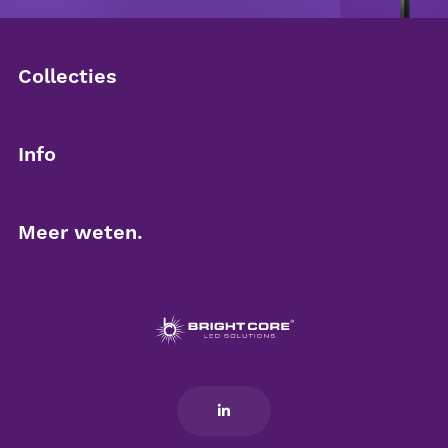
Collecties
Downlighters
Info
Led panelen
Over Brightcore
Meer weten.
Noodverlichting
Partner worden
Contact
Plafond- en wandarmaturen
Duurzaamheid
Kennisbank
Buitenverlichting
info@brightcore.nl
Floodlights