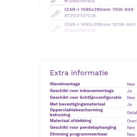
8721021107012
IZAR-I 1495x295mm 70W-840
8721021107029
IZAR-I 1495x295mm 102W-840
8721021107036
Extra informatie
Wandmontage
Nee
Geschikt voor inbouwmontage
Ja
Geschikt voor lichtlijnconfiguratie
Nee
Met bevestigingsmateriaal
Ja
Oppervlaktebescherming
Gela
behuizing
Materiaal afdekking
Over
Geschikt voor pendelophanging
Nee
Dimming programmeerbaar
Nee