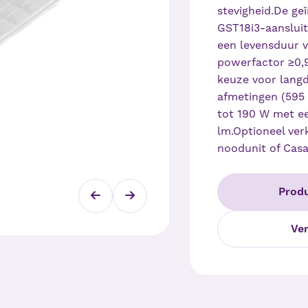
stevigheid.De ge
GST18i3-aansluit
een levensduur v
powerfactor ≥0,
keuze voor langd
afmetingen (595
tot 190 W met ee
lm.Optioneel ver
noodunit of Cas
Produ
Ve