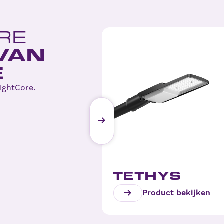
RE
VAN
E
rightCore.
TETHYS
Product bekijken