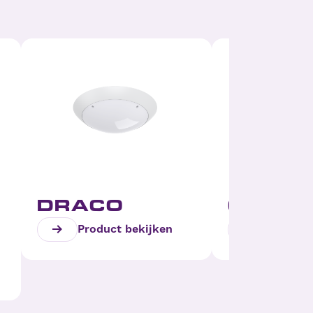
DRACO
COSM
Product bekijken
Product