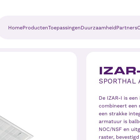
Home
Producten
Toepassingen
Duurzaamheid
Partners
O
Downlighters
Kantoor en Utitliteit
Circulaire LED-
Verkooppunten
Mis
verlichting
LED Panelen
Industrie
Partner Worden
Vee
BREEAM-LED
IZAR-
Verlichting
Noodverlichting
Onderwijs
BENG
SPORTHAL
Plafond en
Zorg
Wandarmaturen
Alles bekijken
De IZAR-I is een
combineert een r
een strakke inte
armatuur is balb
NOC/NSF en uitg
raster, bevestig