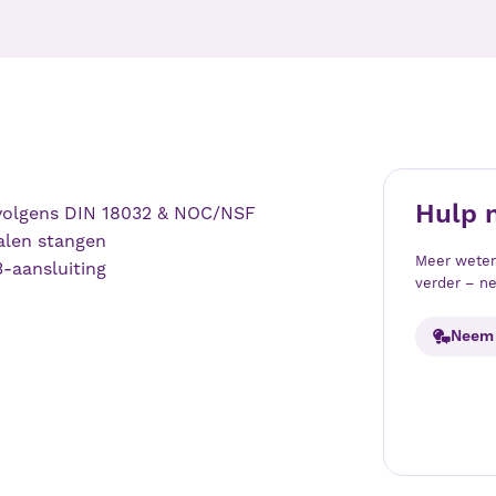
Hulp 
g volgens DIN 18032 & NOC/NSF
talen stangen
Meer weten
-aansluiting
verder – ne
Neem 