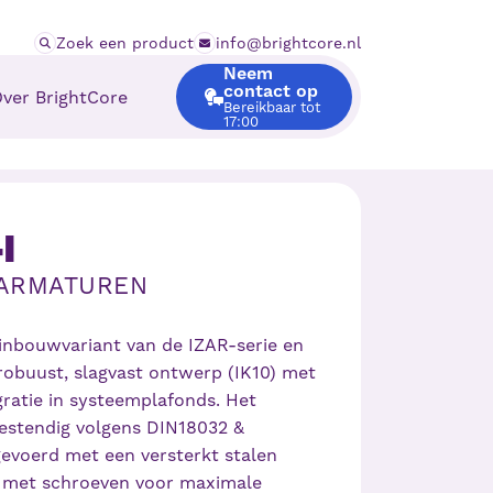
Zoek een product
info@brightcore.nl
Neem
contact op
ver BrightCore
Bereikbaar tot
17:00
sie en visie
lgestelde vragen
I
 ARMATUREN
 inbouwvariant van de IZAR-serie en
obuust, slagvast ontwerp (IK10) met
gratie in systeemplafonds. Het
estendig volgens DIN18032 &
evoerd met een versterkt stalen
d met schroeven voor maximale