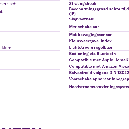
Stralingshoek
etrisch
Beschermingsgraad achterzij
ct
(IP)
Slagvastheid
Met schakelaar
Met bewegingssensor
Kleurweergave-index
Lichtstroom regelbaar
kklem
Bediening via Bluetooth
Compatible met Apple HomeK
Compatible met Amazon Alex
Balvastheid volgens DIN 1803
Voorschakelapparaat inbegre
Noodstroomvoorzieningssyst