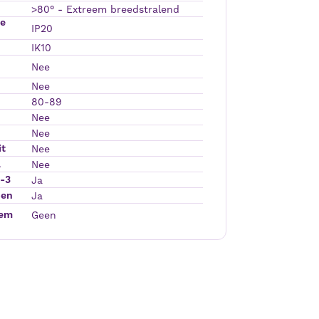
>80° - Extreem breedstralend
de
IP20
IK10
Nee
Nee
80-89
Nee
Nee
it
Nee
a
Nee
2-3
Ja
pen
Ja
eem
Geen