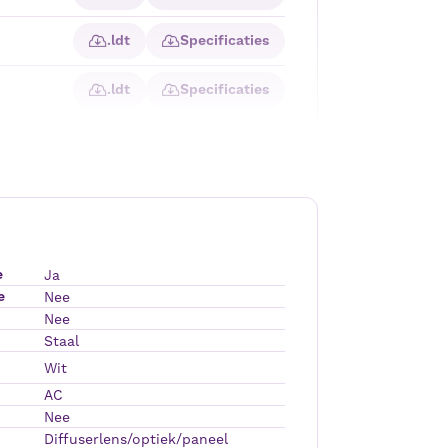
.ldt
Specificaties
.ldt
Specificaties
e
Ja
e
Nee
Nee
Staal
Wit
AC
Nee
Diffuserlens/optiek/paneel