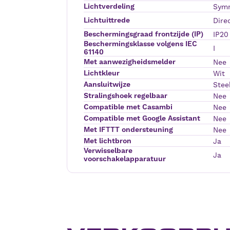
Lichtverdeling
Symm
Lichtuittrede
Dire
Beschermingsgraad frontzijde (IP)
IP20
Beschermingsklasse volgens IEC
I
61140
Met aanwezigheidsmelder
Nee
Lichtkleur
Wit
Aansluitwijze
Stee
Stralingshoek regelbaar
Nee
Compatible met Casambi
Nee
Compatible met Google Assistant
Nee
Met IFTTT ondersteuning
Nee
Met lichtbron
Ja
Verwisselbare
Ja
voorschakelapparatuur